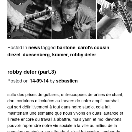
Posted in
news
Tagged
baritone
,
carol's cousin
,
diezel
,
duesenberg
,
kramer
,
robby defer
robby defer (part.3)
Posted on
14-09-14
by
sébastien
suite des prises de guitares, entrecoupées de prises de chant,
dont certaines effectuées au travers de notre ampli marshall,
qui sert définitivement à tout dans notre studio. cela fait
maintenant une semaine que nous vivons en quasi autarcie et
il reste encore du travail à abattre, mais yann et moi devrions
pouvoir reprendre notre vie sociale à la ville au milieu de la
semaine prochaine. en attendant, c’est telecaster, tambourin