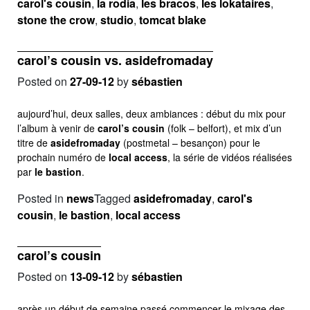
carol's cousin
,
la rodia
,
les bracos
,
les lokataires
,
stone the crow
,
studio
,
tomcat blake
carol’s cousin vs. asidefromaday
Posted on
27-09-12
by
sébastien
aujourd’hui, deux salles, deux ambiances : début du mix pour
l’album à venir de
carol’s cousin
(folk – belfort), et mix d’un
titre de
asidefromaday
(postmetal – besançon) pour le
prochain numéro de
local access
, la série de vidéos réalisées
par
le bastion
.
Posted in
news
Tagged
asidefromaday
,
carol's
cousin
,
le bastion
,
local access
carol’s cousin
Posted on
13-09-12
by
sébastien
après un début de semaine passé commencer le mixage des