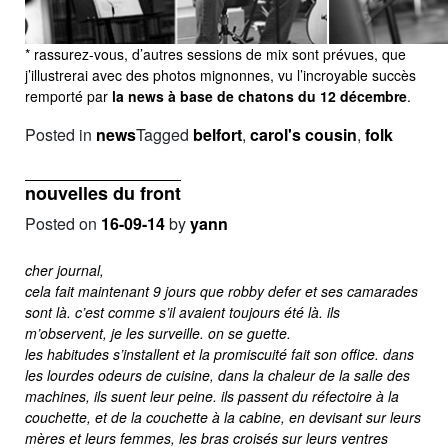
* rassurez-vous, d’autres sessions de mix sont prévues, que
j’illustrerai avec des photos mignonnes, vu l’incroyable succès
remporté par
la news à base de chatons du 12 décembre
.
Posted in
news
Tagged
belfort
,
carol's cousin
,
folk
nouvelles du front
Posted on
16-09-14
by
yann
cher journal,
cela fait maintenant 9 jours que robby defer et ses camarades
sont là. c’est comme s’il avaient toujours été là. ils
m’observent, je les surveille. on se guette.
les habitudes s’installent et la promiscuité fait son office. dans
les lourdes odeurs de cuisine, dans la chaleur de la salle des
machines, ils suent leur peine. ils passent du réfectoire à la
couchette, et de la couchette à la cabine, en devisant sur leurs
mères et leurs femmes, les bras croisés sur leurs ventres