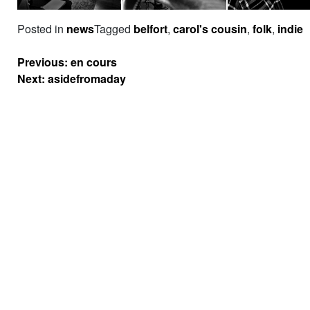
Posted in
news
Tagged
belfort
,
carol's cousin
,
folk
,
indie
Navigation
Previous:
en cours
de
Next:
asidefromaday
l’article