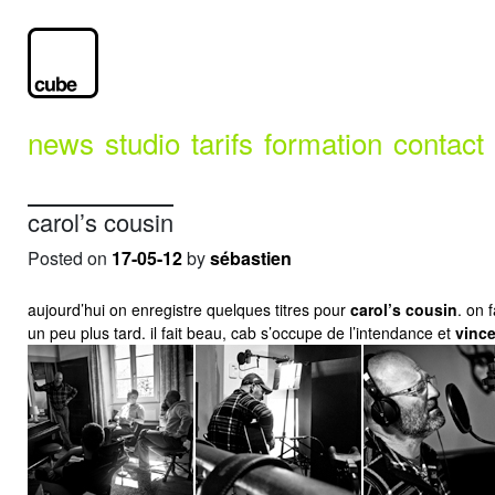
news
studio
tarifs
formation
contact
carol’s cousin
Posted on
17-05-12
by
sébastien
aujourd’hui on enregistre quelques titres pour
carol’s cousin
. on 
un peu plus tard. il fait beau, cab s’occupe de l’intendance et
vinc