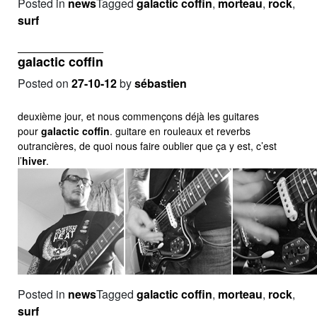
Posted in
news
Tagged
galactic coffin
,
morteau
,
rock
,
surf
galactic coffin
Posted on
27-10-12
by
sébastien
deuxième jour, et nous commençons déjà les guitares
pour
galactic coffin
. guitare en rouleaux et reverbs
outrancières, de quoi nous faire oublier que ça y est, c’est
l’
hiver
.
Posted in
news
Tagged
galactic coffin
,
morteau
,
rock
,
surf