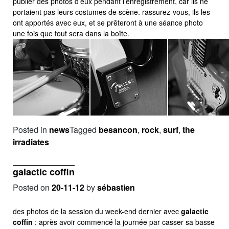
publier des photos d’eux pendant l’enregistrement, car ils ne
portaient pas leurs costumes de scène. rassurez-vous, ils les
ont apportés avec eux, et se prêteront à une séance photo
une fois que tout sera dans la boîte.
Posted in
news
Tagged
besancon
,
rock
,
surf
,
the
irradiates
galactic coffin
Posted on
20-11-12
by
sébastien
des photos de la session du week-end dernier avec
galactic
coffin
: après avoir commencé la journée par casser sa basse