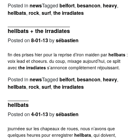
Posted in
news
Tagged
belfort
,
besancon
,
heavy
,
hellbats
,
rock
,
surf
,
the irradiates
hellbats + the irradiates
Posted on
8-01-13
by
sébastien
fin des prises hier pour la reprise d’iron maiden par
hellbats
:
voix lead et choeurs. du coup, mixage aujourd’hui, ce split
avec
the irradiates
s’annonce complètement réjouissant.
Posted in
news
Tagged
belfort
,
besancon
,
heavy
,
hellbats
,
rock
,
surf
,
the irradiates
hellbats
Posted on
4-01-13
by
sébastien
journéee sur les chapeaux de roues, nous n’avons que
quelques heures pour enregistrer
hellbats
, qui doivent,