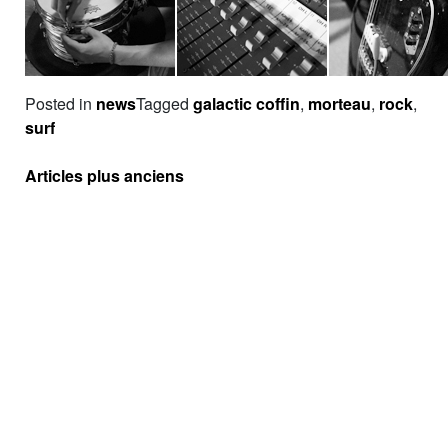
Posted in
news
Tagged
galactic coffin
,
morteau
,
rock
,
surf
Navigation
Articles plus anciens
des
articles