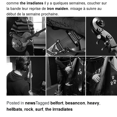
comme
the irradiates
il y a quelques semaines, coucher sur
la bande leur reprise de
iron maiden
. mixage à suivre au
début de la semaine prochaine.
Posted in
news
Tagged
belfort
,
besancon
,
heavy
,
hellbats
,
rock
,
surf
,
the irrradiates