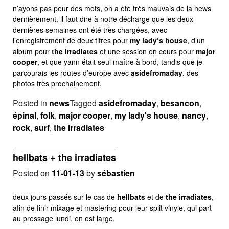
n’ayons pas peur des mots, on a été très mauvais de la news
dernièrement. il faut dire à notre décharge que les deux
dernières semaines ont été très chargées, avec
l’enregistrement de deux titres pour
my lady’s house
, d’un
album pour
the irradiates
et une session en cours pour
major
cooper
, et que yann était seul maître à bord, tandis que je
parcourais les routes d’europe avec
asidefromaday
. des
photos très prochainement.
Posted in
news
Tagged
asidefromaday
,
besancon
,
épinal
,
folk
,
major cooper
,
my lady's house
,
nancy
,
rock
,
surf
,
the irradiates
hellbats + the irradiates
Posted on
11-01-13
by
sébastien
deux jours passés sur le cas de
hellbats
et de
the irradiates
,
afin de finir mixage et mastering pour leur split vinyle, qui part
au pressage lundi. on est large.