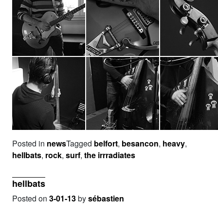
Posted in
news
Tagged
belfort
,
besancon
,
heavy
,
hellbats
,
rock
,
surf
,
the irrradiates
hellbats
Posted on
3-01-13
by
sébastien