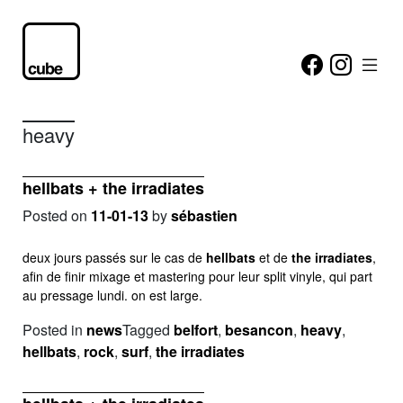
heavy
hellbats + the irradiates
Posted on
11-01-13
by
sébastien
deux jours passés sur le cas de
hellbats
et de
the irradiates
,
afin de finir mixage et mastering pour leur split vinyle, qui part
au pressage lundi. on est large.
Posted in
news
Tagged
belfort
,
besancon
,
heavy
,
hellbats
,
rock
,
surf
,
the irradiates