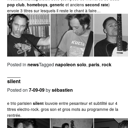
pop club
,
homeboys
,
generic
et anciens
second rate
)
envoie 3 titres sur lesquels il reste le chant à faire…
Posted in
news
Tagged
napoleon solo
,
paris
,
rock
silent
Posted on
7-09-09
by
sébastien
e trio parisien
silent
louvoie entre pesanteur et subtilité sur 4
titres electro-rock. gros son et gros mots au programme de la
rentrée.