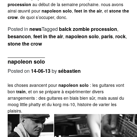
procession
au début de la semaine prochaine. nous avons
ainsi œuvré pour
napoleon solo
,
feet in the air
, et
stone the
crow
. de quoi s’occuper, donc.
Posted in
news
Tagged
balck zombie procession
,
besancon
,
feet in the air
,
napoleon solo
,
paris
,
rock
,
stone the crow
napoleon solo
Posted on
14-06-13
by
sébastien
les choses avancent pour
napoleon solo
: les guitares vont
bon
train
, et on se prépare à expérimenter divers
arrangements : des guitares en biais bien sûr, mais aussi du
moog little phatty et du korg ms-10, histoire de varier les
plaisirs.