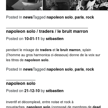
Posted in
news
Tagged
napoleon solo
,
paris
,
rock
napoleon solo / traders / le bruit marron
Posted on
10-01-11
by
sébastien
pendant le mixage de
traders
et
le bruit marron
, sylain
(l’homme au gros harmonica ci-dessous) donne de la voix sur
les titres de
napoleon solo
.
Posted in
news
Tagged
napoleon solo
,
paris
,
rock
napoleon solo
Posted on
21-12-10
by
sébastien
inventif et décomplexé, entre noise et rock à
moustaches,
napoleon solo
(composé de membres de
dead