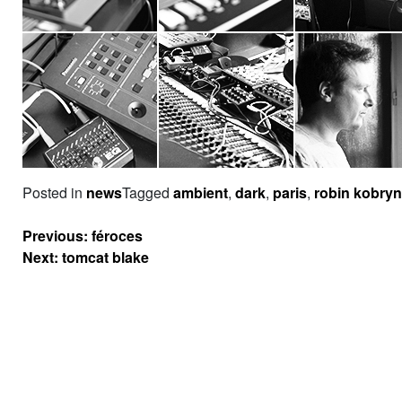
Posted in
news
Tagged
ambient
,
dark
,
paris
,
robin kobryn
Navigation
Previous:
féroces
de
Next:
tomcat blake
l’article