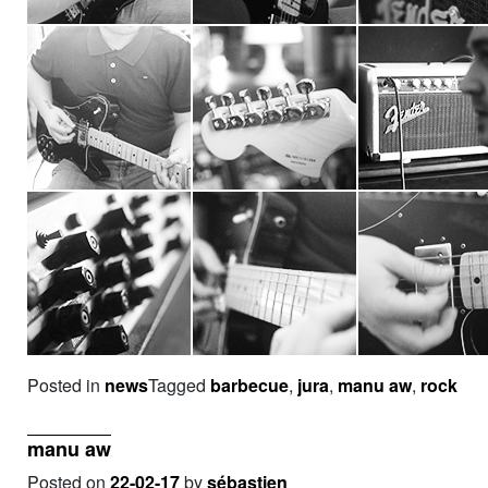
Posted in
news
Tagged
barbecue
,
jura
,
manu aw
,
rock
manu aw
Posted on
22-02-17
by
sébastien