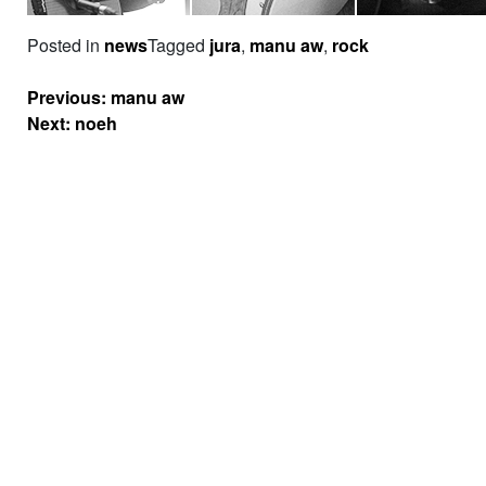
Posted in
news
Tagged
jura
,
manu aw
,
rock
Navigation
Previous:
manu aw
de
Next:
noeh
l’article