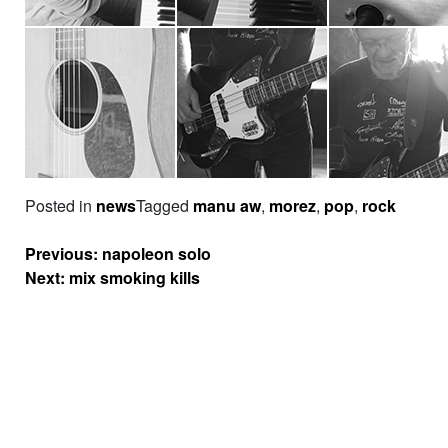
Posted in
news
Tagged
manu aw
,
morez
,
pop
,
rock
Navigation
Previous:
napoleon solo
de
Next:
mix smoking kills
l’article