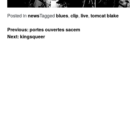
Posted in
news
Tagged
blues
,
clip
,
live
,
tomcat blake
Navigation
Previous:
portes ouvertes sacem
de
Next:
kingsqueer
l’article