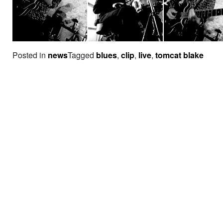
Posted in
news
Tagged
blues
,
clip
,
live
,
tomcat blake