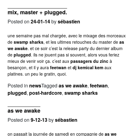
mix, master + plugged.
Posted on
24-01-14
by
sébastien
une semaine pas mal chargée, avec le mixage des morceaux
de
swamp sharks
, et les ultimes retouches du master de
as
we awake
. et ce soir c’est la release party du dernier album
de
plugged
. ils ne jouent pas si souvent, alors vous feriez
mieux de venir voir ça. c’est aux
passagers du zinc
à
besançon, et il y aura
feetwan
et
dj kemical kem
aux
platines. un peu le gratin, quoi.
Posted in
news
Tagged
as we awake
,
feetwan
,
plugged
,
post-hardcore
,
swamp sharks
as we awake
Posted on
9-12-13
by
sébastien
on passait la journée de samedi en compagnie de
as we