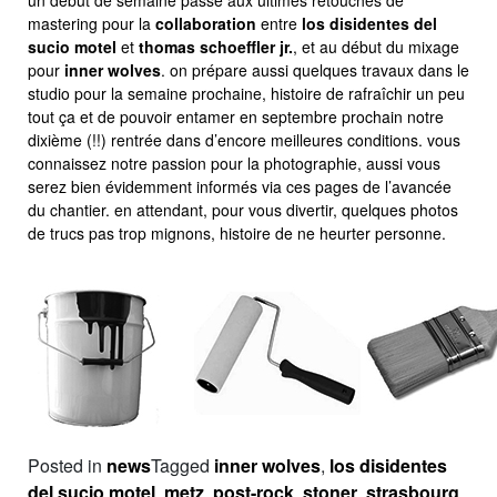
un début de semaine passé aux ultimes retouches de
mastering pour la
collaboration
entre
los disidentes del
sucio motel
et
thomas schoeffler jr.
, et au début du mixage
pour
inner wolves
. on prépare aussi quelques travaux dans le
studio pour la semaine prochaine, histoire de rafraîchir un peu
tout ça et de pouvoir entamer en septembre prochain notre
dixième (!!) rentrée dans d’encore meilleures conditions. vous
connaissez notre passion pour la photographie, aussi vous
serez bien évidemment informés via ces pages de l’avancée
du chantier. en attendant, pour vous divertir, quelques photos
de trucs pas trop mignons, histoire de ne heurter personne.
Posted in
news
Tagged
inner wolves
,
los disidentes
del sucio motel
,
metz
,
post-rock
,
stoner
,
strasbourg
,