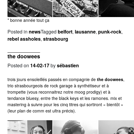
* bonne année tout ça
Posted in
news
Tagged
belfort
,
lausanne
,
punk-rock
,
rebel assholes
,
strasbourg
the doowees
Posted on
14-02-17
by
sébastien
trois jours ensoleillés passés en compagnie de
the doowees
,
trio strasbourgeois de rock garage à synthétiseur et à
trompette (vous reconnaitrez notre moog prodigy) et à
tendance bluesy, entre the black keys et les ramones. mix et
mastering à suivre pour les cinq titres qui sortiront « bientôt »
(leur plan de comm est ultra précis).