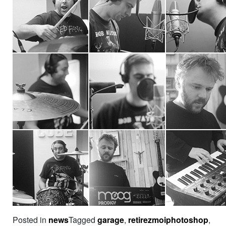
Posted in
news
Tagged
garage
,
retirezmoiphotoshop
,