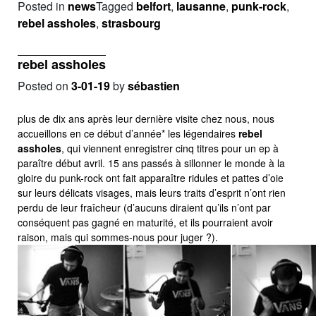
Posted in
news
Tagged
belfort
,
lausanne
,
punk-rock
,
rebel assholes
,
strasbourg
rebel assholes
Posted on
3-01-19
by
sébastien
plus de dix ans après leur dernière visite chez nous, nous
accueillons en ce début d’année* les légendaires
rebel
assholes
, qui viennent enregistrer cinq titres pour un ep à
paraître début avril. 15 ans passés à sillonner le monde à la
gloire du punk-rock ont fait apparaître ridules et pattes d’oie
sur leurs délicats visages, mais leurs traits d’esprit n’ont rien
perdu de leur fraîcheur (d’aucuns diraient qu’ils n’ont par
conséquent pas gagné en maturité, et ils pourraient avoir
raison, mais qui sommes-nous pour juger ?).