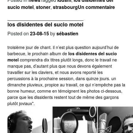
sur
sucio motel
,
stoner
,
strasbourg
Un commentaire
los
disiden
los disidentes del sucio motel
del
Posted on
23-08-15
by
sébastien
sucio
motel
troisième jour de chant. il n’est plus question aujourd’hui de
barbecue, le prochain album de
los disidentes del sucio
motel
comprendra dix titres plutôt longs, donc le travail ne
manque pas, d’autant plus que nous devons également
travailler sur les claviers, et nous avons reporté les
percussions à la prochaine session, dans quinze jours. un
dimanche pluvieux, propice au travail, ce qui n’empêche pas la
bonne humeur, comme en témoignent les photos ci-dessous,
parce que les dissidents restent tout de même des garçons
plutôt joviaux*.