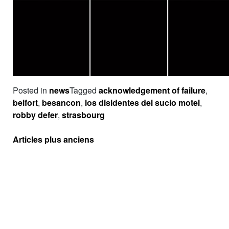
Posted in
news
Tagged
acknowledgement of failure
,
belfort
,
besancon
,
los disidentes del sucio motel
,
robby defer
,
strasbourg
Navigation
Articles plus anciens
des
articles