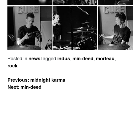
Posted in
news
Tagged
indus
,
min-deed
,
morteau
,
rock
Navigation
Previous:
midnight karma
de
Next:
min-deed
l’article