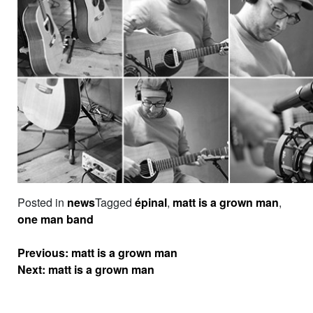
Posted in
news
Tagged
épinal
,
matt is a grown man
,
one man band
Navigation
Previous:
matt is a grown man
de
Next:
matt is a grown man
l’article