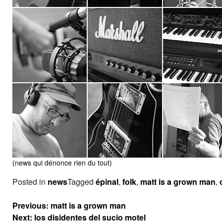
(news qui dénonce rien du tout)
Posted in
news
Tagged
épinal
,
folk
,
matt is a grown man
,
Navigation
Previous:
matt is a grown man
de
Next:
los disidentes del sucio motel