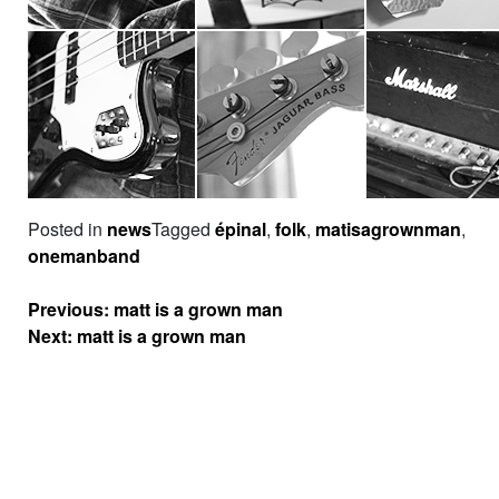
Posted in
news
Tagged
épinal
,
folk
,
matisagrownman
,
onemanband
Navigation
Previous:
matt is a grown man
de
Next:
matt is a grown man
l’article