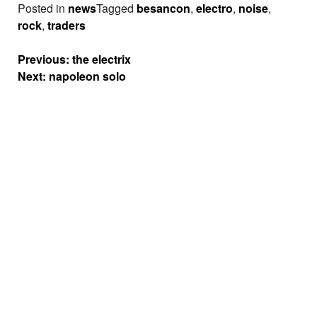
Posted in
news
Tagged
besancon
,
electro
,
noise
,
rock
,
traders
Navigation
Previous:
the electrix
de
Next:
napoleon solo
l’article