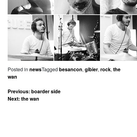
Posted in
news
Tagged
besancon
,
gibier
,
rock
,
the
wan
Navigation
Previous:
boarder side
de
Next:
the wan
l’article