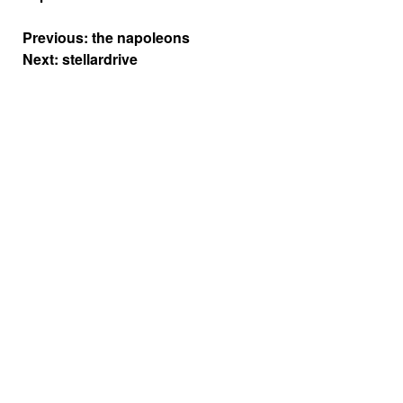
Navigation
Previous:
the napoleons
de
Next:
stellardrive
l’article