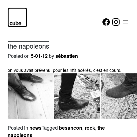
the napoleons
Posted on
5-01-12
by
sébastien
on vous avait prévenu. pour les riffs acérés, c’est en cours.
Posted in
news
Tagged
besancon
,
rock
,
the
napoleons