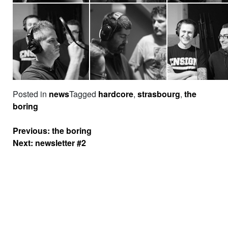
Posted in
news
Tagged
hardcore
,
strasbourg
,
the
boring
Navigation
Previous:
the boring
de
Next:
newsletter #2
l’article