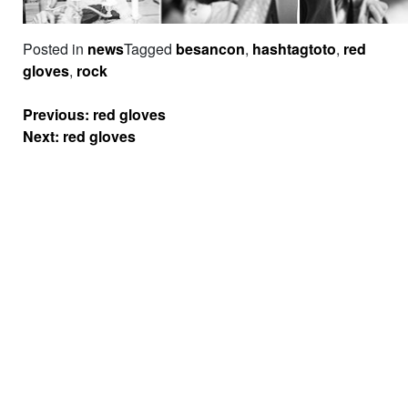
Posted in
news
Tagged
besancon
,
hashtagtoto
,
red
gloves
,
rock
Navigation
Previous:
red gloves
de
Next:
red gloves
l’article