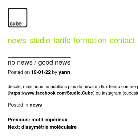
news
studio
tarifs
formation
contact
no news / good news
Posted on
19-01-22
by
yann
désolé, mais nous ne publions plus de news en flux tendu comme par 
(
https://www.facebook.com/Studio.Cube
) ou instagram (cubestu
Posted in
news
Navigation
Previous:
motif impérieux
de
Next:
dissymétrie moléculaire
l’article