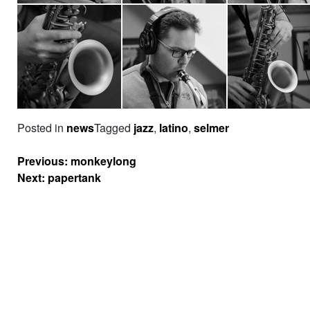
Posted in
news
Tagged
jazz
,
latino
,
selmer
Navigation
Previous:
monkeylong
de
Next:
papertank
l’article