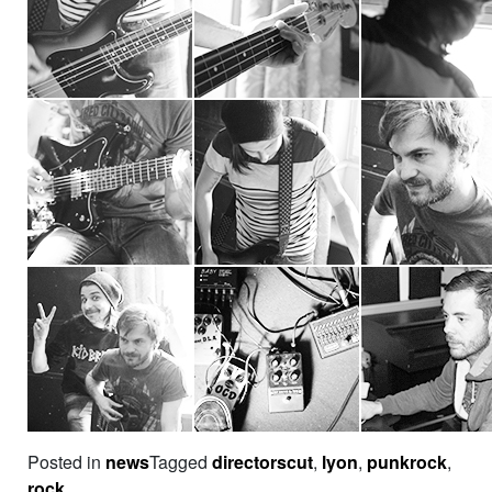
Posted in
news
Tagged
directorscut
,
lyon
,
punkrock
,
rock