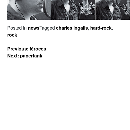
Posted in
news
Tagged
charles ingalls
,
hard-rock
,
rock
Navigation
Previous:
féroces
de
Next:
papertank
l’article