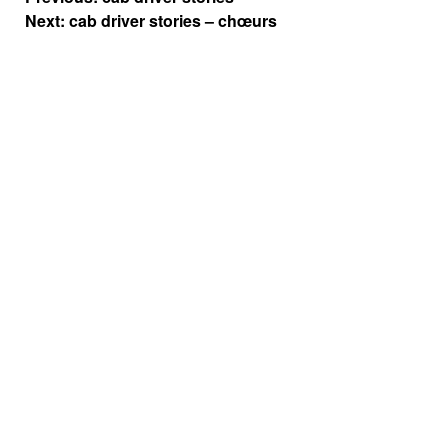
de
Next:
cab driver stories – chœurs
l’article