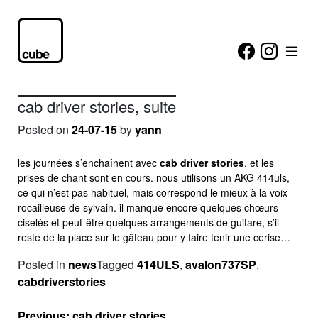
cab driver stories, suite
Posted on
24-07-15
by
yann
les journées s’enchaînent avec
cab driver stories
, et les
prises de chant sont en cours. nous utilisons un AKG 414uls,
ce qui n’est pas habituel, mais correspond le mieux à la voix
rocailleuse de sylvain. il manque encore quelques chœurs
ciselés et peut-être quelques arrangements de guitare, s’il
reste de la place sur le gâteau pour y faire tenir une cerise…
Posted in
news
Tagged
414ULS
,
avalon737SP
,
cabdriverstories
Navigation
Previous:
cab driver stories