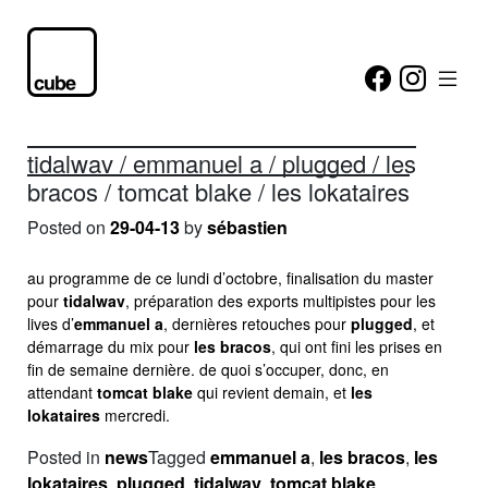
tidalwav / emmanuel a / plugged / les
bracos / tomcat blake / les lokataires
Posted on
29-04-13
by
sébastien
au programme de ce lundi d’octobre, finalisation du master
pour
tidalwav
, préparation des exports multipistes pour les
lives d’
emmanuel a
, dernières retouches pour
plugged
, et
démarrage du mix pour
les bracos
, qui ont fini les prises en
fin de semaine dernière. de quoi s’occuper, donc, en
attendant
tomcat blake
qui revient demain, et
les
lokataires
mercredi.
Posted in
news
Tagged
emmanuel a
,
les bracos
,
les
lokataires
,
plugged
,
tidalwav
,
tomcat blake