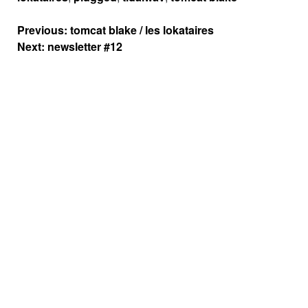
Navigation
Previous:
tomcat blake / les lokataires
de
Next:
newsletter #12
l’article