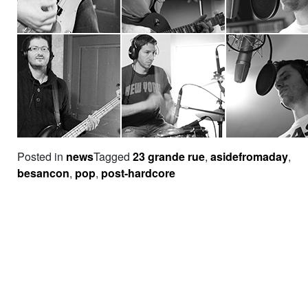
Posted in
news
Tagged
23 grande rue
,
asidefromaday
,
besancon
,
pop
,
post-hardcore