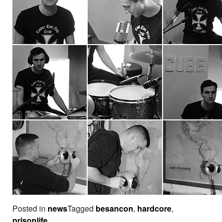
Posted in
news
Tagged
besancon
,
hardcore
,
prisonlife