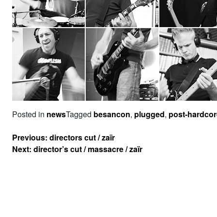
Posted in
news
Tagged
besancon
,
plugged
,
post-hardcor
Navigation
Previous:
directors cut / zaïr
de
Next:
director’s cut / massacre / zaïr
l’article