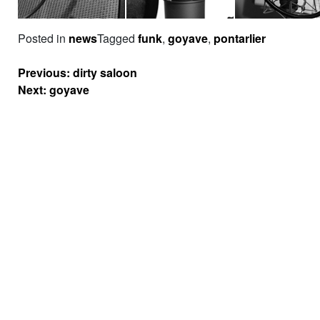
Posted in
news
Tagged
funk
,
goyave
,
pontarlier
Navigation
Previous:
dirty saloon
de
Next:
goyave
l’article