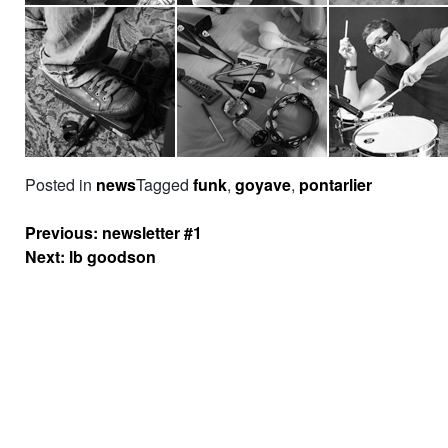
Posted in
news
Tagged
funk
,
goyave
,
pontarlier
Navigation
Previous:
newsletter #1
de
Next:
lb goodson
l’article