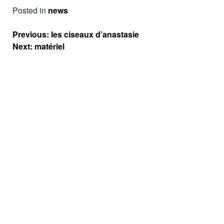
Posted in
news
Navigation
Previous:
les ciseaux d’anastasie
de
Next:
matériel
l’article