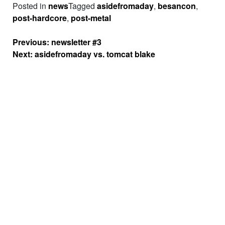
Posted in
news
Tagged
asidefromaday
,
besancon
,
post-hardcore
,
post-metal
Navigation
Previous:
newsletter #3
de
Next:
asidefromaday vs. tomcat blake
l’article