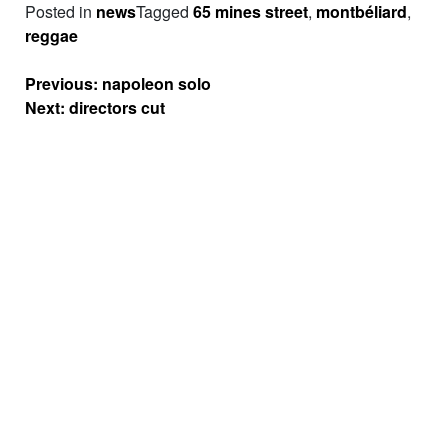
Posted in
news
Tagged
65 mines street
,
montbéliard
,
reggae
Navigation
Previous:
napoleon solo
de
Next:
directors cut
l’article